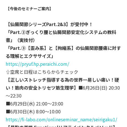
【今後のセミナーご案内】
【仙腸関節シリーズPart.2&3】が受付中！
「Part.②ぎっくり腰と仙腸関節安定化システムの教科
書」（
実技付）
「Part.③【歪み系】と【拘縮系】の仙腸関節腰痛に対す
る理
解とエクササイズ」
https://pryuf.hp.peraichi.com/
⇧空席と日程はこちらからチェック
【正しいストレッチ指導する為の世界一易しい痛い！硬
い！
筋肉の安全トリセツ筋生理学】
■6月26日(日) 20:30
～22:30
■6月29日(水) 21:00～23:00
■6月30日(木) 8:00～10:00
https://fi-labo.com/
onlineseminar_name/seirigaku1/