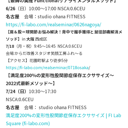
【最胸の美推 Functionalリアライメンタルメソッド】
6/26
（日）10:00～17:00 NSCA:0.6CEU
名古屋
会場：studio ohana FITNESS
https://fi-labo.com/realsemina
r/0626nagoya/
【肩＆股＝球関節お悩み解決！
背中で握手獲得と鼠径部痛解消メ
ソッド】
in
大阪
西成区
7/18
（月・祝）9:45〜16:45 NSCA:0.6CEU
会場:からだ改善スタジオ笑顔工房ふれ〜る
【アクセス】花園町駅より徒歩5分
https://fi-labo.com/realsemina
r/0718osaka
/
【満足度200％の変形性股関節症保存エクササイズ～
2022式最新メソッド～】
7/24（日）
10:30～17:30
NSCA:0.6CEU
名古屋
会場： studio ohana FITNESS
満足度200%の変形性股関節症保存エクササイズ | FI Lab
Square (fi-labo.com)