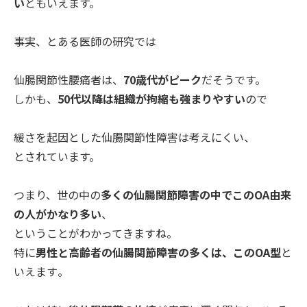
い
ともい
えます。
事実、とある医師の研究では
仙腸関節性腰痛者は、
70歳代がピーク
だそうです。
しかも、
50代以降は組織が拘縮も強まりやすい
ので
緩さを起因とした仙腸関節性障害は考えにくい、
とされています。
つまり、世の中の
多くの仙腸関節障害の中でこのOA由来
の人がか
なり多い
、
ということがわかってきますね。
特に
男性と高齢者の仙腸関節障害の多くは、この
OA型
と
いえます
。