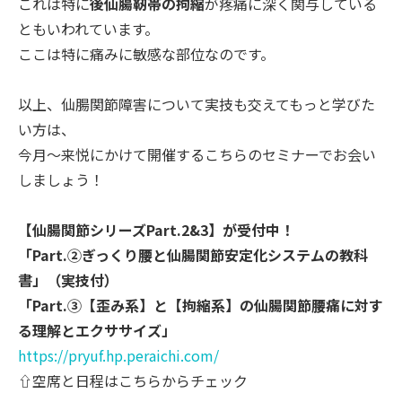
これは特に
後仙腸靭帯の拘縮
が疼痛に深く関与している
ともいわれ
ています。
ここは特に痛みに敏感な部位なのです。
以上、仙腸関節障害について実技も交えてもっと学びた
い方は、
今月～
来悦にかけて開催するこちらのセミナーでお会い
しましょう！
【仙腸関節シリーズPart.2&3】が受付中！
「Part.②ぎっくり腰と仙腸関節安定化システムの教科
書」（
実技付）
「Part.③【歪み系】と【拘縮系】の仙腸関節腰痛に対す
る理
解とエクササイズ」
https://pryuf.hp.peraichi.com/
⇧空席と日程はこちらからチェック