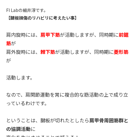
FI Labの細井淳です。
【腱板損傷のリハビリに考えたい事】
肩内旋時には、
肩甲下筋
が活動しますが、同時期に
前鋸
筋
が
肩外旋時には、
棘下筋
が活動しますが、同時期に
菱形筋
が
活動します。
なので、
肩関節運動を常に複合的な筋活動の上で成り立
っているわけです。
ということは、腱板が切れたとしたら
肩甲骨周囲筋群と
の協調活動
に