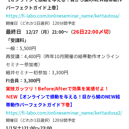
パーフェ
クトガイド上巻】
https://fi-labo.com/onlinesemi
nar_name/kettaidosa/
開催日（どれか1日選択）120分間予定
最終日
26日22:00〆切
12/27（月）21:00～（
）
「受講料」
一般：5,500円
再受講：4,400円（昨年10月開催の結帯動作オンライン
セミ
ナー参加者）
細井セミナー初参加：3,300円
FI会員：3,300円
実技ガッツリ！Before/Afterで効果を実感せよ！
ＮEW
【オンラインで感動を与える！
目から鱗のNEW結
帯動作パ
ーフェクトガイド
下巻
】
https://fi-labo.com/onlinesemi
nar_name/kettaidosa2/
開催日（どれか1日選択）120分間予定
1/15(土)21:00～23:00