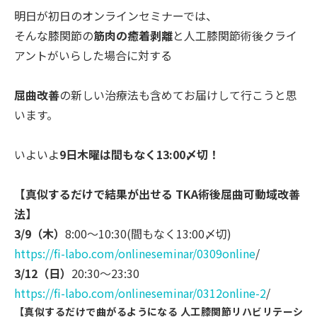
明日が初日のオンラインセミナーでは、
そんな膝関節の
筋肉の癒着剥離
と人工膝関節術後クライ
アントがい
らした場合に対する
屈曲改善
の新しい治療法も含めてお届けして行こうと思
います。
いよいよ
9日木曜は間もなく13:00〆切！
【真似するだけで結果が出せる TKA術後屈曲可動域改善
法】
3/9（木）
8:00～10:30(間もなく13:00〆切)
https://fi-labo.com/onlinesemi
nar/0309online
/
3/12（日）
20:30～23:30
https://fi-labo.com/onlinesemi
nar/0312online-2
/
【真似するだけで曲がるようになる 人工膝関節リハビリテーシ