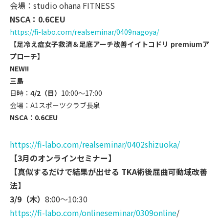
会場：studio ohana FITNESS
NSCA：0.6CEU
https://fi-labo.com/
realseminar/0409nagoya/
【足冷え症女子救済＆足底アーチ改善イイトコドリ premiumア
プローチ】
NEW!!
三島
日時：
4/2（日）
10:00～17:00
会場：A1スポーツクラブ長泉
NSCA：0.6CEU
https://fi-labo.com/realsemina
r/0402shizuoka/
【3月のオンラインセミナー】
【真似するだけで結果が出せる TKA術後屈曲可動域改善
法】
3/9（木）
8:00～10:30
https://fi-labo.com/onlinesemi
nar/0309online
/