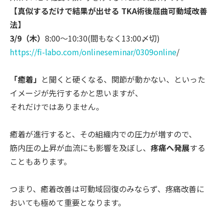
【真似するだけで結果が出せる TKA術後屈曲可動域改善
法】
3/9（木）
8:00～10:30(間もなく13:00〆切)
https://fi-labo.com/onlinesemi
nar/0309online
/
「癒着」
と聞くと硬くなる、関節が動かない、といった
イメージが
先行するかと思いますが、
それだけではありません。
癒着が進行すると、その組織内での圧力が増すので、
筋内圧の上昇が血流にも影響を及ぼし、
疼痛へ発展
する
こともあり
ます。
つまり、癒着改善は可動域回復のみならず、疼痛改善に
おいても極
めて重要となります。