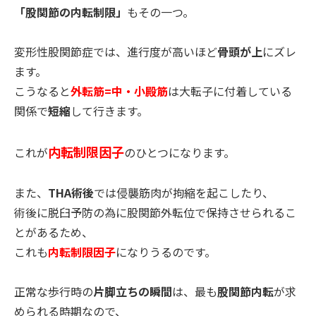
「股関節の内転制限」
もその一つ。
変形性股関節症では、進行度が高いほど
骨頭が上
にズレ
ます。
こうなると
外転筋=中・小殿筋
は大転子に付着している
関係で
短縮
して行きます。
内転制限因子
これが
のひとつになります。
また、
THA術後
では侵襲筋肉が拘縮を起こしたり、
術後に脱臼予防の為に股関節外転位で保持させられるこ
とがあるた
め、
これも
内転制限因子
になりうるのです。
正常な歩行時の
片脚立ちの瞬間
は、最も
股関節内転
が求
められる時
期なので、