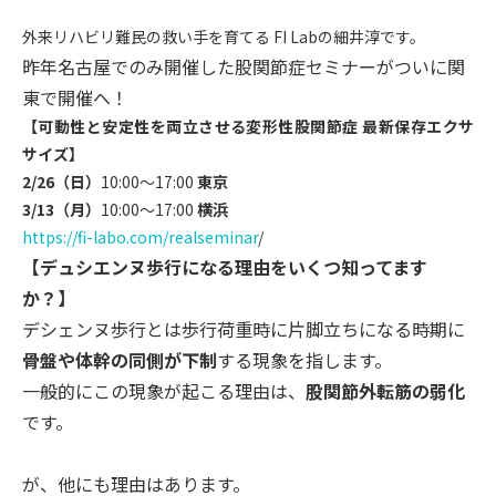
外来リハビリ難民の救い手を育てる FI Labの細井淳です。
昨年名古屋でのみ開催した股関節症セミナーがついに関
東で開催へ
！
【可動性と安定性を両立させる変形性股関節症 最新保存エクサ
サイズ】
2/26（日）
10:00～17:00
東京
3/13（月）
10
:00～17:00
横浜
https://fi-labo.com/realsemina
r
/
【デュシエンヌ歩行になる理由をいくつ知ってます
か？】
デシェンヌ歩行とは歩行荷重時に片脚立ちになる時期に
骨盤や体幹
の同側が下制
する現象を指します。
一般的にこの現象が起こる理由は、
股関節外転筋の弱化
です。
が、他にも理由はあります。