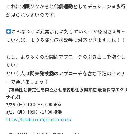
これに制限がかかると
代償運動としてデュシェンヌ歩行
が見られや
すいのです。
こんなふうに異常歩行に対していくつか原因さえ知っ
ていれば、
より多様な症状改善に対応できますよね！！
もし、より多くの股関節アプローチの引き出しを増やし
たい！
という人は
関東発披露のアプローチ
を含む下記のセミナ
ーで会いま
しょう！
【可動性と安定性を両立させる変形性股関節症 最新保存エクサ
サイズ】
2/26（日）
10:00～17:00
東京
3/13（月）
10
:00～17:00
横浜
https://fi-labo.com/realsemina
r
/