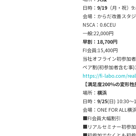
日時：
9/19
（月・祝）9:4
会場：からだ改善スタジ
NSCA：0.6CEU
一般:22,000円
早割：18,700円
FI会員:15,400円
当社オフライン初参加者14
ペア割(初参加者含む事)14
https://fi-labo.com/rea
【満足度200％の変形
場所：
横浜
日時：
9/25
(日) 10:30～1
会場：ONE FOR ALL横
■FI会員大幅割引
■リアルセミナー初参加
■
初参加でなくとも初参