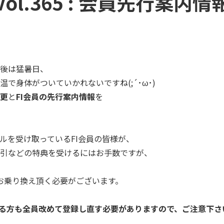
Vol.365 : 会員先行案内情
後は猛暑日、
温で身体がついていかれないですね(;´
･ω･)
更
と
FI会員の先行案内情報
を
ルを受け取っているFI会員の皆様が、
引などの特典を受けるにはお手数ですが、
にお乗り換え頂く必要がございます。
いる方も全員改めて登録し直す必要があり
ますので、ご注意下さ