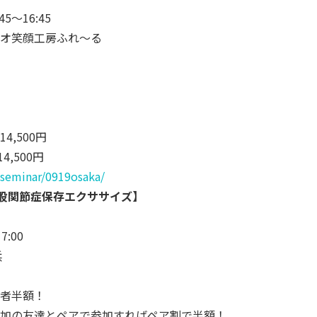
5～16:45
オ笑顔工房ふれ～る
,500円
,500円
lsemina
r/0919osaka/
性股関節症保存エクササイズ】
7:00
浜
者半額！
加の友達とペアで参加すればペア割で半額！