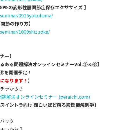
度200%の変形性股関節症保存エクササイズ 】
lsemina
r/0925yokohama/
適股関節の作り方】
lsemina
r/1009shizuoka/
ナー】
るある問題解決オンラインセミナーVol.
⑤＆⑥】
l.⑥を開催予定！
になります！
）
チラから⇩
 問題解決オンラインセミナー (peraichi.com)
スイントラ向け 面白いほど解る股関節解剖学】
バック
チラから⇩