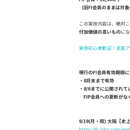
（旧FI会員のままは対
この実技内容は、
絶対こ
付加価値の高いもの
にな
実技初心者歓迎！足底アーチとバ
現行のFI会員有効期限
・8月末まで有効
・8/6までに公開され
FIP会員への更新がな
9/19(月・祝) 大阪【史
https://fi-labo.com/rea