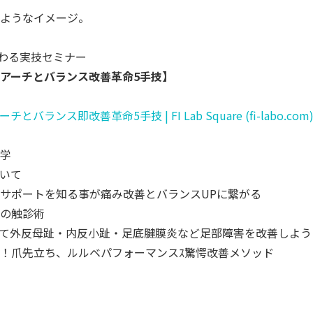
ようなイメージ。
変わる実技セミナー
アーチとバランス改善革命5手技】
ランス即改善革命5手技 | FI Lab Square (fi-labo.com
学
いて
サポートを知る事が痛み改善とバランスUP
に繋がる
の触診術
て外反母趾・内反小趾・
足底腱膜炎など足部障害を改善しよう
！爪先立ち、
ルルベパフォーマンスｽ驚愕改善メソッド