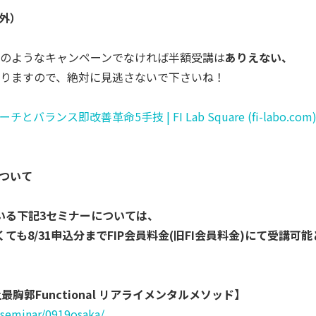
象外）
のようなキャンペーンでなければ半額受講は
ありえない、
りますので、
絶対に見逃さないで下さいね！
ランス即改善革命5手技 | FI Lab Square (fi-labo.com
について
ている下記3セミナーについては、
くても
8/31申込分までFIP会員料金
(旧FI会員料金)にて受講可能
上最胸郭Functional リアライメンタルメソッド】
lsemina
r/0919osaka/