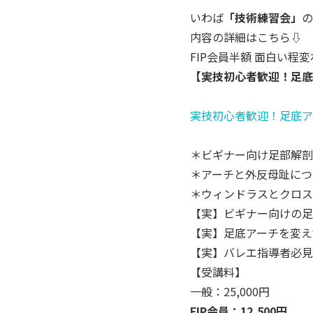
いわば
「技術練習会」
の
内容の詳細はこちら⇩
FIP会員半額 面白い程
【実技初心者歓迎！足底
実技初心者歓迎！足底アーチとバ
＊ビギナー向け足部解剖
＊アーチと外反母趾につ
＊
ウィンドラスとクロス
【実】ビギナー向けの足
【実】足底アーチを変え
【実】バレエ指導者必見
【受講料】
一般：25,000円
FIP会員：12,500円