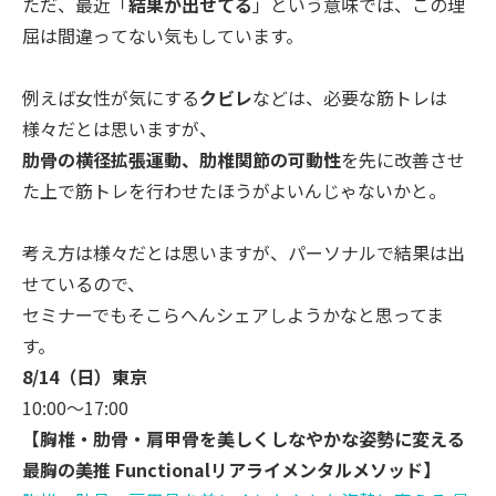
ただ、最近「
結果が出せてる
」という意味では、この理
屈は間違っ
てない気もしています。
例えば女性が気にする
クビレ
などは、必要な筋トレは
様々だとは思
いますが、
肋骨の横径拡張運動、肋椎関節の可動性
を先に改善させ
た上で筋ト
レを行わせたほうがよいんじゃないかと。
考え方は様々だとは思いますが、パーソナルで結果は出
せているの
で、
セミナーでもそこらへんシェアしようかなと思ってま
す。
8/14（日）東京
10:00〜17:00
【胸椎・肋骨・肩甲骨を美しくしなやかな姿勢に変える
最胸の美推 Functionalリアライメンタルメソッド】