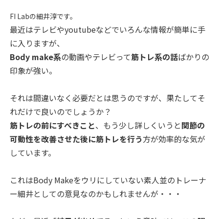
FI Labの細井淳です。
最近はテレビやyoutubeなどでいろんな情報が簡単に手
に入
りますが、
Body make系
の動画やテレビって
筋トレ系の話
ばかりの
印象が強い。
それは間違いなく必要だとは思うのですが、果たしてそ
れだけで良
いのでしょうか？
筋トレの前にすべきこと
、もう少し詳しくいうと
関節の
可動性を改
善させた後に筋トレを行う
方が効率的な気が
しています。
これはBody Makeをウリにしていない素人並のトレーナ
ー細井としての意見
なのかもしれませんが・・・