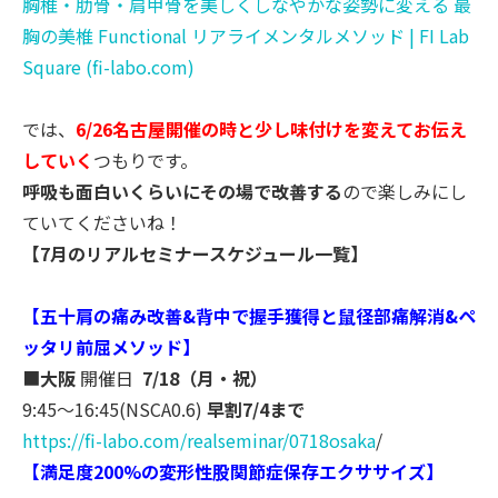
胸椎・肋骨・肩甲骨を美しくしなやかな姿勢に変える 最
胸の美椎 Functional リアライメンタルメソッド | FI Lab
Square (fi-labo.com)
では、
6/26名古屋開催の時と少し味付けを変えてお伝え
してい
く
つもりです。
呼吸も面白いくらいにその場で改善する
ので楽しみにし
ていてくだ
さいね！
【7月のリアルセミナースケジュール一覧】
【五十肩の痛み改善&背中で握手獲得と鼠径部痛解消&ペ
ッタリ前
屈メソッド】
■
大阪
開催日
7/18（月・祝）
9:45〜16:45(NSCA0.6)
早割7/4まで
https://fi-labo.com/realsemina
r/0718osaka
/
【満足度200%の変形性股関節症保存
エクササイズ】